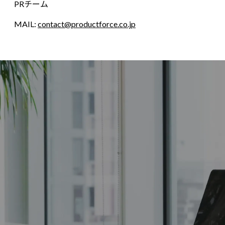
PRチーム
MAIL:
contact@productforce.co.jp